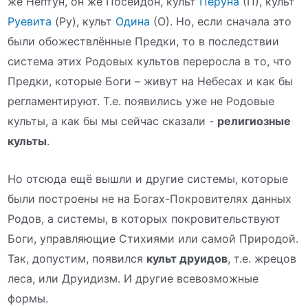
же Нептун, он же Посейдон, культ
Перуна
(П), культ
Руевита
(Ру), культ
Одина
(О). Но, если сначала это
были обожествлённые Предки, то в последствии
система этих Родовых культов переросла в то, что
Предки, которые Боги – живут на Небесах и как бы
регламентируют. Т.е. появились уже не Родовые
культы, а как бы мы сейчас сказали -
религиозные
культы
.
Но отсюда ещё вышли и другие системы, которые
были построены не на Богах-Покровителях данных
Родов, а системы, в которых покровительствуют
Боги, управляющие Стихиями или самой Природой.
Так, допустим, появился
культ друидов
, т.е. жрецов
леса, или Друидизм. И другие всевозможные
формы.