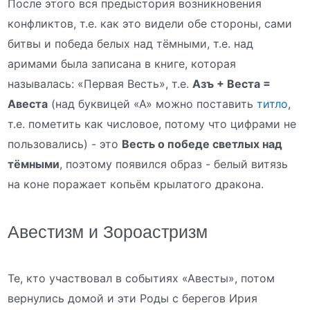
После этого вся предыстория возникновения
конфликтов, т.е. как это видели обе стороны, сами
битвы и победа белых над тёмными, т.е. над
аримами была записана в книге, которая
называлась: «Первая Весть», т.е.
Азъ + Веста =
Авеста
(над буквицей «А» можно поставить
титло
,
т.е. пометить как числовое, потому что цифрами не
пользовались) - это
Весть о победе светлых над
тёмными
, поэтому появился образ - белый витязь
на коне поражает копьём крылатого дракона.
Авестизм и Зороастризм
Те, кто участвовал в событиях «Авесты», потом
вернулись домой и эти Роды с берегов Ирия