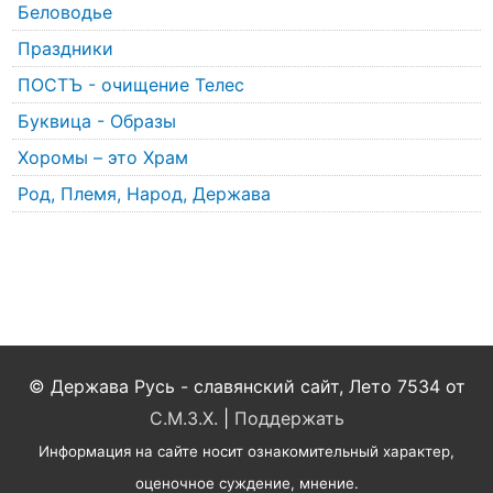
Беловодье
Праздники
ПОСТЪ - очищение Телес
Буквица - Образы
Хоромы – это Храм
Род, Племя, Народ, Держава
© Держава Русь - славянский сайт, Лето 7534 от
С.М.З.Х.
|
Поддержать
Информация на сайте носит ознакомительный характер,
оценочное суждение, мнение.