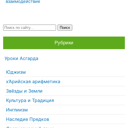
взаимодействие
Рубрики
Уроки Асгарда
Юджизм
х’Арийская арифметика
Звёзды и Земли
Культура и Традиция
Инглиизм
Наследие Предков