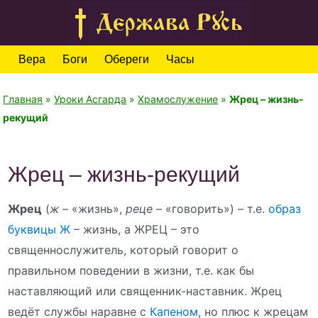
Вера
Боги
Обереги
Часы
Главная
»
Уроки Асгарда
»
Храмослужение
»
Жрец – жизнь-
рекущий
Жрец – жизнь-рекущий
Жрец
(
ж
– «жизнь»,
реце
– «говорить») – т.е.
образ
буквицы Ж
– жизнь, а ЖРЕЦ – это
священнослужитель, который говорит о
правильном поведении в жизни, т.е. как бы
наставляющий или священник-наставник. Жрец
ведёт службы наравне с
Капеном
, но плюс к жрецам