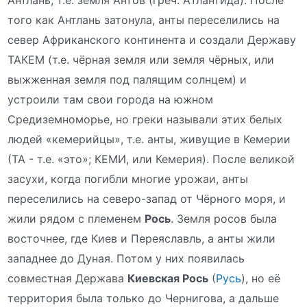
того как Антлань затонула, анты переселились на
север Африканского континента и создали Державу
ТАКЕМ (т.е. чёрная земля или земля чёрных, или
выжженная земля под палящим солнцем) и
устроили там свои города на южном
Средиземноморье, но греки называли этих белых
людей «кемерийцы», т.е. анты, живущие в Кемерии
(ТА - т.е. «это»; КЕМИ, или Кемерия). После великой
засухи, когда погибли многие урожаи, анты
переселились на северо-запад от Чёрного моря, и
жили рядом с племенем
Рось
. Земля росов была
восточнее, где Киев и Переяславль, а анты жили
западнее до Дуная. Потом у них появилась
совместная Держава
Киевская Рось
(
Русь
), но её
территория была только до Чернигова, а дальше