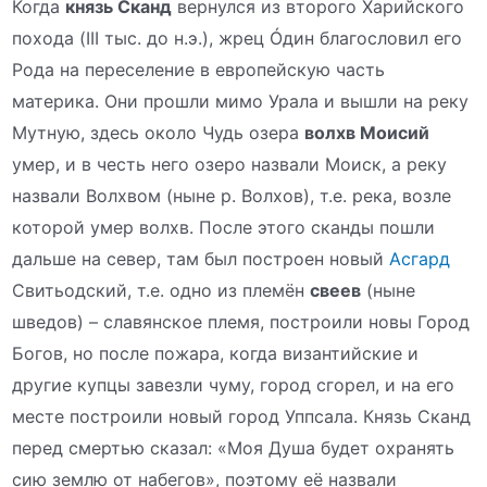
Когда
князь Сканд
вернулся из второго Харийского
похода (III тыс. до н.э.), жрец Óдин благословил его
Рода на переселение в европейскую часть
материка. Они прошли мимо Урала и вышли на реку
Мутную, здесь около Чудь озера
волхв Моисий
умер, и в честь него озеро назвали Моиск, а реку
назвали Волхвом (ныне р. Волхов), т.е. река, возле
которой умер волхв. После этого сканды пошли
дальше на север, там был построен новый
Асгард
Свитьодский, т.е. одно из племён
свеев
(ныне
шведов) – славянское племя, построили новы Город
Богов, но после пожара, когда византийские и
другие купцы завезли чуму, город сгорел, и на его
месте построили новый город Уппсала. Князь Сканд
перед смертью сказал: «Моя Душа будет охранять
сию землю от набегов», поэтому её назвали