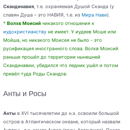
Скандинавия
, т.е. охраняемая Душой Сканда (у
славян Душа – это НАВИЯ, т.е. из
Мира Нави
).
*
Волхв Моисий
никакого отношения к
иудохристианству
не имеет. У иудеев Моше или
Мойша, но никакого Моисея не было - это
русификация иностранного слова. Волхв Моисий
раньше прошёл до территории нынешней
Скандинавии, убедился что ледник ушёл и потом
привёл туда Роды Скандов.
Анты и Росы
Анты
в XVI тысячелетии до н.э. освоили большой
остров в Атлантическом океане, который назвали
Антлань, т.е. земля Антов (греч. Атлантида). После