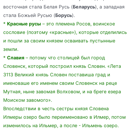
восточная стала Белая Русь (
Беларусь
), а западная
стала Божьей Русью (
Борусь
).
*
Красные русы
– это племена Росов, воинское
сословие (поэтому «красные»), которые отделились
и пошли за своим князем осваивать пустынные
земли.
*
Славия
– потому что столицей был город
Словенск, который построил князь Словен. «Лета
3113 Великий князь Словен поставиша град и
именоваше его именем своим Словенск на реце
Мутная, ныне завомая Волховом, и на бреге езера
Моиском завомого».
Впоследствии в честь сестры князя Словена
Илмеры озеро было переименовано в Илмер, потом
изменилось на Ильмер, а после - Ильмень озеро.