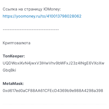
Ссылка на страницу ЮMoney:
https://yoomoney.ru/to/410013798028062
---------------------------------
Криптовалюта
TonKeeper:
UQDWoxiKvN4jwxV3IHwVhv9bWFxJ23z4INgE6VXoXw
GbqBki
MetaMask:
0xd617ed0aCF88AA61CFEcD4369b9e988A4298a398