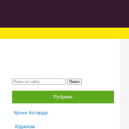
Рубрики
Уроки Асгарда
Юджизм