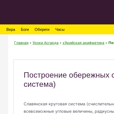
Вера
Боги
Обереги
Часы
Главная
»
Уроки Асгарда
»
х’Арийская арифметика
»
По
Построение обережных с
система)
Славянская круговая система (счислительн
всевозможные угловые величины, радиусные