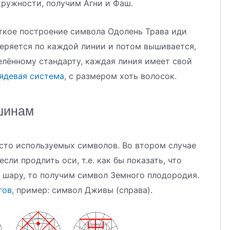
кружности, получим Агни и Фаш.
ткое построение символа Одолень Трава иди
веряется по каждой линии и потом вышивается,
елённому стандарту, каждая линия имеет свой
ядевая система
, с размером хоть волосок.
шинам
то используемых символов. Во втором случае
ли продлить оси, т.е. как бы показать, что
 шару, то получим символ Земного плодородия.
гов
, пример: символ Дживы (справа).