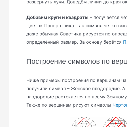
развернуть лучи. Доведём линии до края о
Добавим круги и квадраты
– получается чё
Цветок Папоротника. Так символ чётко вы
даже обычная Свастика рисуется по опред
определённый размер. За основу берётся
П
Построение символов по вер
Ниже примеры построения по вершинам час
получили символ – Женское плодородие. А ес
плодородие растекается по всему Земному
Также по вершинам рисуют символы
Черто