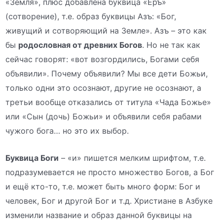
«Земля», плюс добавлена буквица «Еръ»
(сотворение), т.е. образ буквицы Азъ: «Бог,
живущий и сотворяющий на Земле». Азъ – это как
бы
родословная от древних Богов
. Но не так как
сейчас говорят: «вот возгордились, Богами себя
объявили». Почему объявили? Мы все дети Божьи,
только одни это осознают, другие не осознают, а
третьи вообще отказались от титула «Чада Божье»
или «Сын (дочь) Божьи» и объявили себя рабами
чужого бога… но это их выбор.
Буквица Боги
– «и» пишется мелким шрифтом, т.е.
подразумевается не просто множество Богов, а Бог
и ещё кто-то, т.е. может быть много форм: Бог и
человек, Бог и другой Бог и т.д. Христиане в Азбуке
изменили название и образ данной буквицы на