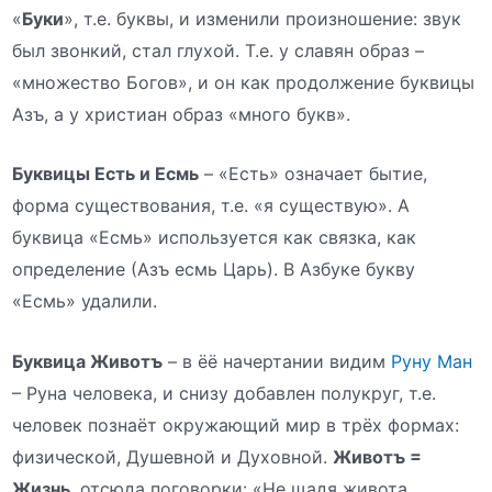
«
Буки
», т.е. буквы, и изменили произношение: звук
был звонкий, стал глухой. Т.е. у славян образ –
«множество Богов», и он как продолжение буквицы
Азъ, а у христиан образ «много букв».
Буквицы Есть и Есмь
– «Есть» означает бытие,
форма существования, т.е. «я существую». А
буквица «Есмь» используется как связка, как
определение (Азъ есмь Царь). В Азбуке букву
«Есмь» удалили.
Буквица Животъ
– в ёё начертании видим
Руну Ман
– Руна человека, и снизу добавлен полукруг, т.е.
человек познаёт окружающий мир в трёх формах:
физической, Душевной и Духовной.
Животъ =
Жизнь
, отсюда поговорки: «Не щадя живота