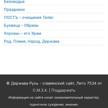
Беловодье
Праздники
ПОСТЪ - очищение Телес
Буквица - Образы
Хоромы – это Храм
Род, Племя, Народ, Держава
© Держава Русь - славянский сайт, Лето 7534 от
С.М.З.Х.
|
Поддержать
Информация на сайте носит ознакомительный характер,
оценочное суждение, мнение.