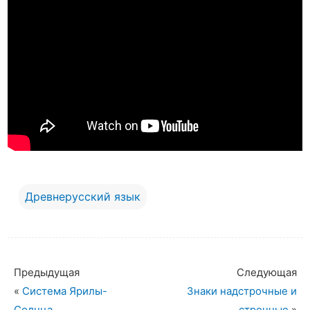
Древнерусский язык
Предыдущая
Следующая
«
Система Ярилы-
Знаки надстрочные и
Солнца
строчные
»