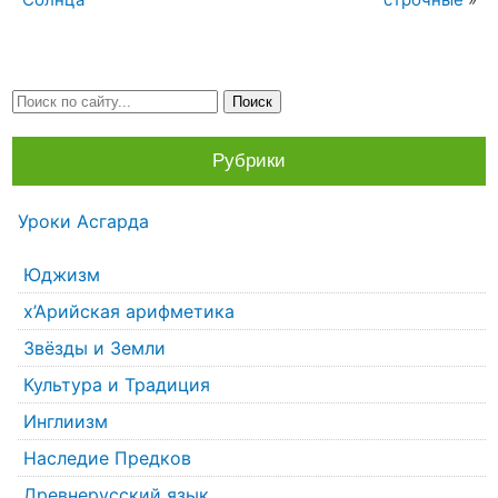
Рубрики
Уроки Асгарда
Юджизм
х’Арийская арифметика
Звёзды и Земли
Культура и Традиция
Инглиизм
Наследие Предков
Древнерусский язык