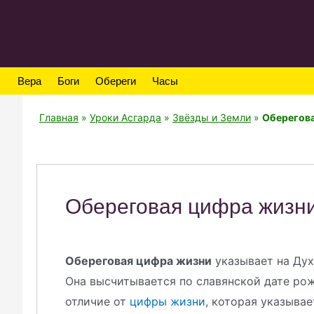
Вера
Боги
Обереги
Часы
Главная
»
Уроки Асгарда
»
Звёзды и Земли
»
Оберегов
Обереговая цифра жизн
Обереговая цифра жизни
указывает на Дух
Она высчитывается по славянской дате рож
отличие от
цифры жизни
, которая указыва