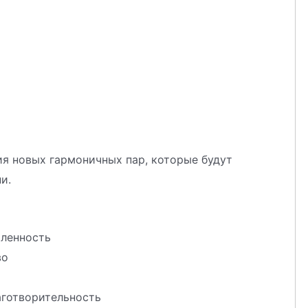
я новых гармоничных пар, которые будут
и.
мленность
во
аготворительность