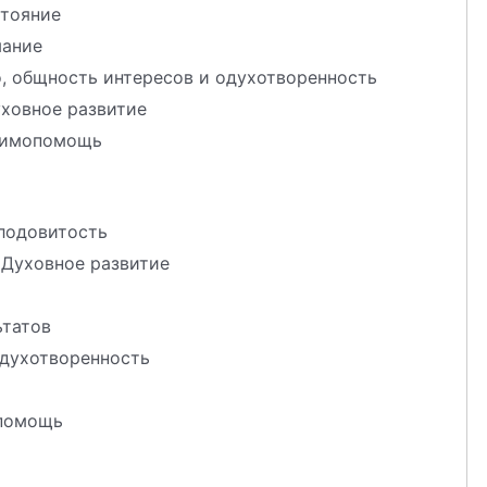
стояние
мание
, общность интересов и одухотворенность
ховное развитие
заимопомощь
лодовитость
 Духовное развитие
ьтатов
Одухотворенность
 помощь