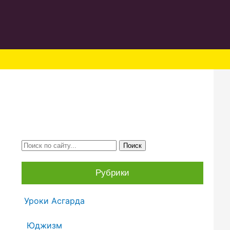
Рубрики
Уроки Асгарда
Юджизм