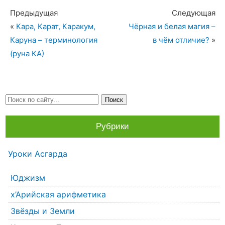
Предыдущая
Следующая
«
Кара, Карат, Каракум,
Чёрная и белая магия –
Каруна – терминология
в чём отличие?
»
(руна КА)
Рубрики
Уроки Асгарда
Юджизм
х’Арийская арифметика
Звёзды и Земли