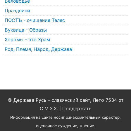
Беловодье
Праздники
ПОСТЪ - очищение Телес
Буквица - Образы
Хоромы – это Храм
Род, Племя, Народ, Держава
© Держава Русь - славянский сайт, Лето 7534 от
С.М.З.Х.
|
Поддержать
Информация на сайте носит ознакомительный характер,
оценочное суждение, мнение.