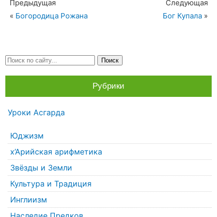
Предыдущая
Следующая
«
Богородица Рожана
Бог Купала
»
Рубрики
Уроки Асгарда
Юджизм
х’Арийская арифметика
Звёзды и Земли
Культура и Традиция
Инглиизм
Наследие Предков