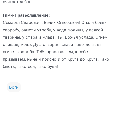
считается баня.
Гимн-Правьславление:
Семаргл Сварожич! Велик Огнебожич! Спали боль-
хворобу, очисти утробу, у чада людины, у всякой
тварины, у стара и млада, Ты, Божья услада. Огнем
очищая, мощь Душ отворяя, спаси чадо Бога, да
сгинет хвороба. Тебя прославляем, к себе
призываем, ныне и присно и от Круга до Kруга! Тако
бысть, тако еси, тако буди!
Боги