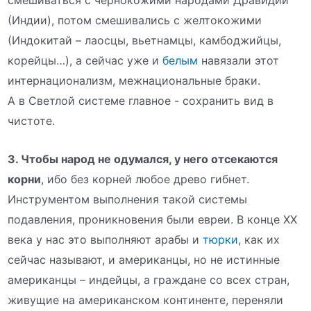
смешиваться с чернокожими народами Дравидии
(Индии), потом смешивались с желтокожими
(Индокитай – лаосцы, вьетнамцы, камбоджийцы,
корейцы…), а сейчас уже и
белым
навязали этот
интернационализм, межнациональные браки.
А в Светлой системе главное - сохранить вид в
чистоте.
3. Чтобы народ не одумался, у него отсекаются
корни
, ибо без корней любое древо гибнет.
Инструментом выполнения такой системы
подавления, проникновения были евреи. В конце ХХ
века у нас это выполняют арабы и
тюрки
, как их
сейчас называют, и американцы, но не истинные
американцы – индейцы, а граждане со всех стран,
живущие на американском континенте, переняли