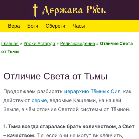
Вера
Боги
Обереги
Часы
Главная
»
Уроки Асгарда
»
Религиоведение
»
Отличие Света
от Тьмы
Отличие Света от Тьмы
Продолжаем разбирать
иерархию Тёмных Сил
; как
действуют
серые
, ведомые Кащеями, на нашей
Земле, в чём отличие Светлой системы от Тёмной.
1. Тьма всегда старалась брать количеством, а Свет
– качеством
. Т.е. если они не могут выклянчить,