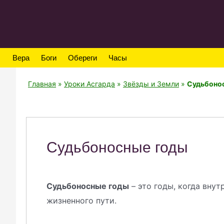
Вера
Боги
Обереги
Часы
Главная
»
Уроки Асгарда
»
Звёзды и Земли
»
Судьбоно
Судьбоносные годы
Судьбоносные годы
– это годы, когда вну
жизненного пути.