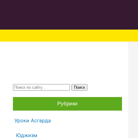
Рубрики
Уроки Асгарда
Юджизм