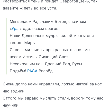
Раствориться тень и придёт Сварогов День, так
давайте ж петь во все уста.
Мы ведаем Ра, славим Богов, с кличем
«
Ура!
» одолеваем врагов.
Наши Деды очень мудры, силой мечты они
творят Миры.
Сквозь миллионы прекрасных планет мы
несем Истины Сияющий Свет.
Несокрушим наш Древний Род, Русы
Подъём!
РАСА
Вперёд!
Очень долго нами управляли, ложью наглой за нос
нас водили.
Оттого мы здраво мыслить стали, вороги тому нас
научили.