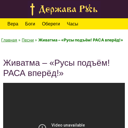
Вера
Боги
Обереги
Часы
Главная
»
Песни
»
Живатма – «Русы подъём! РАСА вперёд!»
Живатма – «Русы подъём!
РАСА вперёд!»