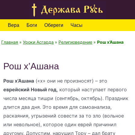
Вера
Боги
Обереги
Часы
Главная
»
Уроки Асгарда
»
Религиоведение
»
Рош х’Ашана
Рош х’Ашана
Рош х’Ашана
(«х» они не произносят) – это
еврейский Новый год
, который наступает первого
числа месяца тишри (сентябрь, октябрь). Праздник
длится два дня. Это время для самоанализа,
раскаяния, угрызений совести за то зло (вольное
или невольное), которое один еврей причинил
другому. Допустим, нарушил Тору – дал брату