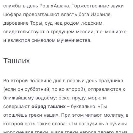
службы в день Рош х’Ашана. Торжественные звуки
шофара провозглашают власть бога Израиля,
дарование Торы, суд над родом людским,
свидетельствуют о грядущем мессии, т.е. мошиахе,
и являются символом мученичества.
Ташлих
Во второй половине дня в первый день праздника
(если он субботний, то во второй), отправляются к
ближайшему водоёму: реке, пруду, морю и
совершают
обряд ташлих
– буквально: «Ты
отошлёшь грехи наши». При этом читают молитву, в
которой есть такие слова: «Ты погрузишь в пучины
морские все грехи, и все грехи народа твоего дома