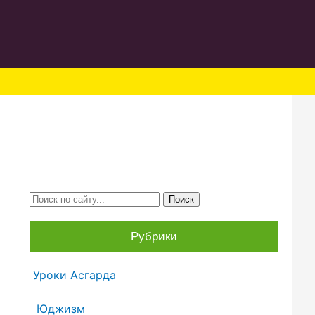
Рубрики
Уроки Асгарда
Юджизм