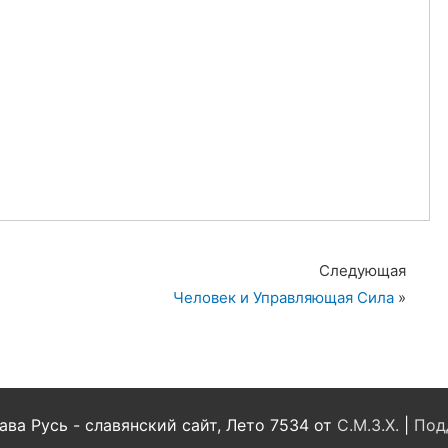
Следующая
Человек и Управляющая Сила
»
ва Русь - славянский сайт, Лето 7534 от
С.М.З.Х.
|
Под