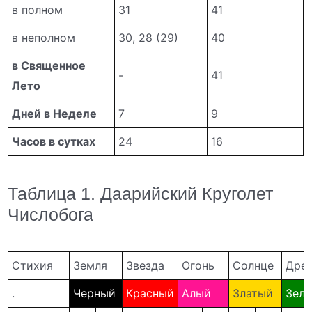
в полном
31
41
в неполном
30, 28 (29)
40
в Священное
-
41
Лето
Дней в Неделе
7
9
Часов в сутках
24
16
Таблица 1. Даарийский Круголет
Числобога
Стихия
Земля
Звезда
Огонь
Солнце
Дре
.
Черный
Красный
Алый
Златый
Зел