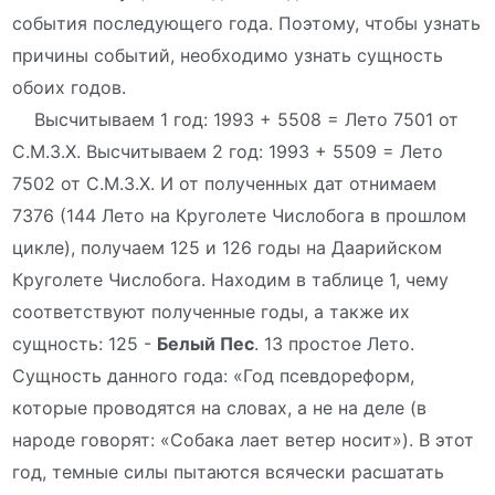
события последующего года. Поэтому, чтобы узнать
причины событий, необходимо узнать сущность
обоих годов.
Высчитываем 1 год: 1993 + 5508 = Лето 7501 от
С.М.З.Х. Высчитываем 2 год: 1993 + 5509 = Лето
7502 от С.М.З.Х. И от полученных дат отнимаем
7376 (144 Лето на Круголете Числобога в прошлом
цикле), получаем 125 и 126 годы на Даарийском
Круголете Числобога. Находим в таблице 1, чему
соответствуют полученные годы, а также их
сущность: 125 -
Белый Пес
. 13 простое Лето.
Сущность данного года: «Год псевдореформ,
которые проводятся на словах, а не на деле (в
народе говорят: «Собака лает ветер носит»). В этот
год, темные силы пытаются всячески расшатать