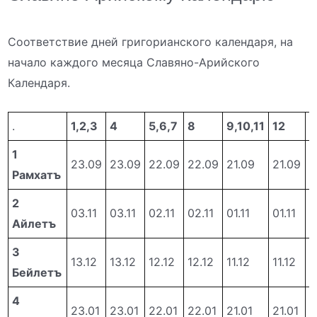
Соответствие дней григорианского календаря, на
начало каждого месяца Славяно-Арийского
Календаря.
.
1,2,3
4
5,6,7
8
9,10,11
12
1
1
23.09
23.09
22.09
22.09
21.09
21.09
2
Рамхатъ
2
03.11
03.11
02.11
02.11
01.11
01.11
3
Айлетъ
3
13.12
13.12
12.12
12.12
11.12
11.12
1
Бейлетъ
4
23.01
23.01
22.01
22.01
21.01
21.01
2