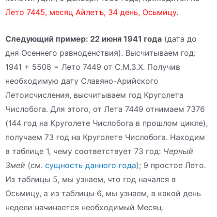
Лето 7445, месяц Айлетъ, 34 день, Осьмицу
.
Следующий пример: 22 июня 1941 года
(дата до
дня Осеннего равноденствия). Высчитываем год:
1941 + 5508 = Лето 7449 от С.М.З.Х. Получив
необходимую дату Славяно-Арийского
Летоисчисления, высчитываем год Круголета
Числобога. Для этого, от Лета 7449 отнимаем 7376
(144 год на Круголете Числобога в прошлом цикле),
получаем 73 год на Круголете Числобога. Находим
в таблице 1, чему соответствует 73 год:
Черный
Змей
(см.
сущность данного года
); 9 простое Лето.
Из таблицы 5, мы узнаем, что год начался в
Осьмицу, а из таблицы 6, мы узнаем, в какой день
недели начинается необходимый Месяц.