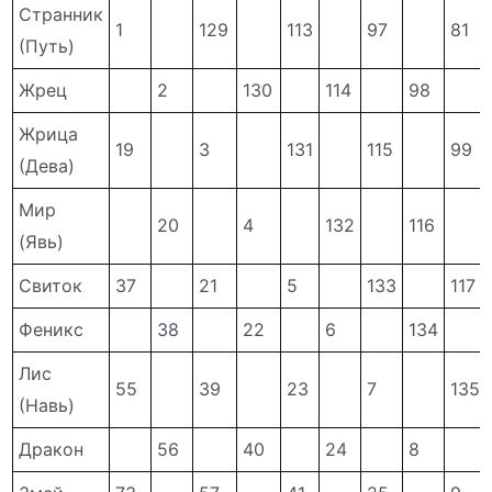
Странник
1
129
113
97
81
(Путь)
Жрец
2
130
114
98
Жрица
19
3
131
115
99
(Дева)
Мир
20
4
132
116
(Явь)
Свиток
37
21
5
133
117
Феникс
38
22
6
134
Лис
55
39
23
7
135
(Навь)
Дракон
56
40
24
8