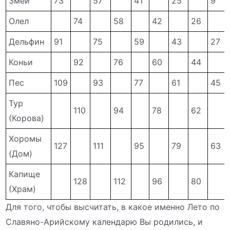
Змей
73
57
41
25
9
Олел
74
58
42
26
Дельфин
91
75
59
43
27
Коньи
92
76
60
44
Пес
109
93
77
61
45
Тур
110
94
78
62
(Корова)
Хоромы
127
111
95
79
63
(Дом)
Капище
128
112
96
80
(Храм)
Для того, чтобы высчитать, в какое именно Лето по
Славяно-Арийскому календарю Вы родились, и