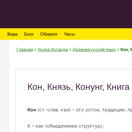
Вера
Боги
Обереги
Часы
Главная
»
Уроки Асгарда
»
Древнерусский язык
»
Кон, 
Кон, Князь, Конунг, Книга
Кон
(ст.-слав.
кън
) – это устои, традиции, 
К – как (объединение структур);