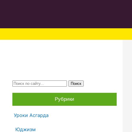
Рубрики
Уроки Асгарда
Юджизм