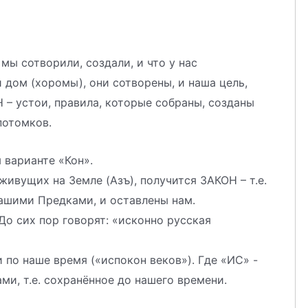
о мы сотворили, создали, и что у нас
 дом (хоромы), они сотворены, и наша цель,
 – устои, правила, которые собраны, созданы
потомков.
 варианте «Кон».
живущих на Земле (Азъ), получится ЗАКОН – т.е.
нашими Предками, и оставлены нам.
 До сих пор говорят: «исконно русская
и по наше время («испокон веков»). Где «ИС» -
ми, т.е. сохранённое до нашего времени.