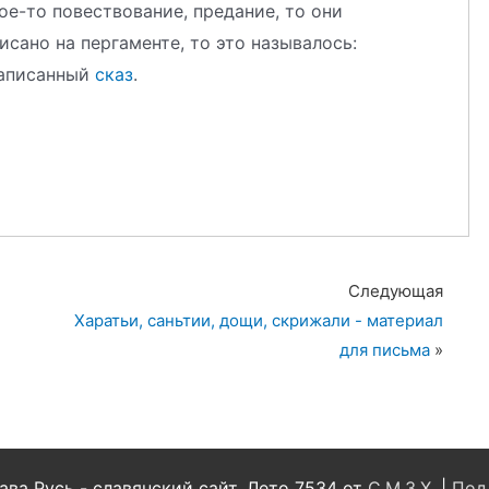
ое-то повествование, предание, то они
исано на пергаменте, то это называлось:
 записанный
сказ
.
Следующая
Харатьи, саньтии, дощи, скрижали - материал
для письма
»
ва Русь - славянский сайт, Лето 7534 от
С.М.З.Х.
|
Под