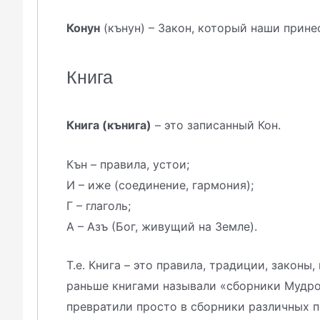
Конун
(кънун) – Закон, который наши принес
Книга
Книга (кънига)
– это записанный Кон.
Кън – правила, устои;
И – иже (соединение, гармония);
Г – глаголь;
А – Азъ (Бог, живущий на Земле).
Т.е. Книга – это правила, традиции, законы
раньше книгами называли «сборники Мудрос
превратили просто в сборники различных п