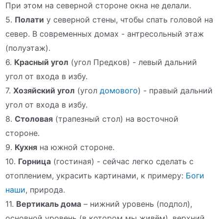
При этом на северной стороне окна не делали.
5.
Полати
у северной стены, чтобы спать головой на
север. В современных домах - антресольный этаж
(полуэтаж).
6.
Красный угол
(угол Предков) - левый дальний
угол от входа в избу.
7.
Хозяйский угол
(угол
домового
) - правый дальний
угол от входа в избу.
8.
Столовая
(трапезный стол) на восточной
стороне.
9.
Кухня
на южной стороне.
10.
Горница
(гостиная) - сейчас легко сделать с
отоплением, украсить картинами, к примеру:
Боги
наши
, природа.
11.
Вертикаль дома
– нижний уровень (подпол),
основной уровень (в котором мы живём), верхний