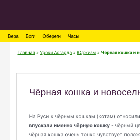
Вера
Боги
Обереги
Часы
Главная
»
Уроки Асгарда
»
Юджизм
»
Чёрная кошка и 
Чёрная кошка и новосел
На Руси к чёрным кошкам (котам) относил
впускали именно чёрную кошку
- чёрный цв
чёрная кошка очень тонко чувствует полож