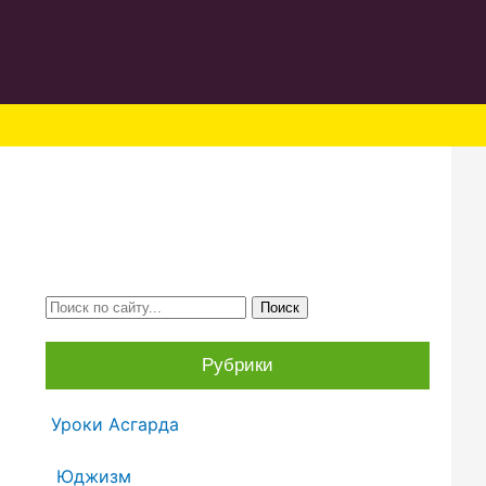
Рубрики
Уроки Асгарда
Юджизм