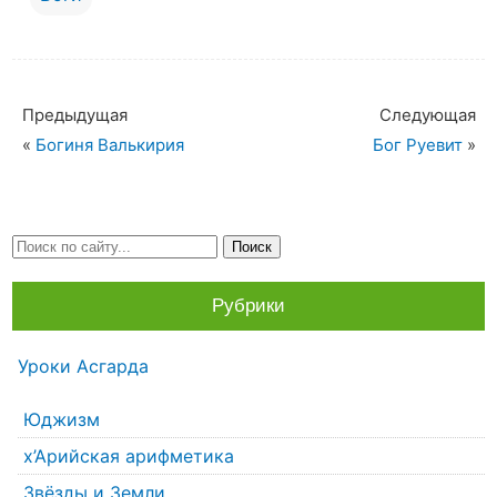
Предыдущая
Следующая
«
Богиня Валькирия
Бог Руевит
»
Рубрики
Уроки Асгарда
Юджизм
х’Арийская арифметика
Звёзды и Земли