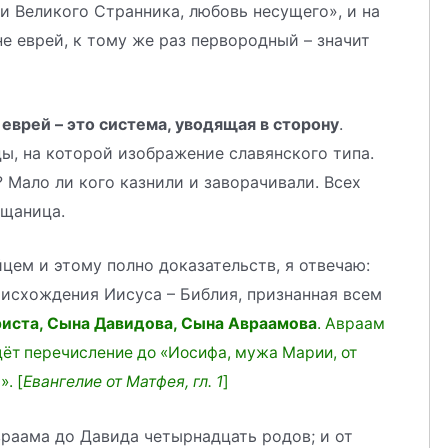
и Великого Странника, любовь несущего», и на
не еврей, к тому же раз первородный – значит
 еврей – это система, уводящая в сторону
.
ы, на которой изображение славянского типа.
? Мало ли кого казнили и заворачивали. Всех
ащаница.
йцем и этому полно доказательств, я отвечаю:
оисхождения Иисуса – Библия, признанная всем
иста, Сына Давидова, Сына Авраамова
. Авраам
 идёт перечисление до «Иосифа, мужа Марии, от
. [
Евангелие от Матфея, гл. 1
]
Авраама до Давида четырнадцать родов; и от