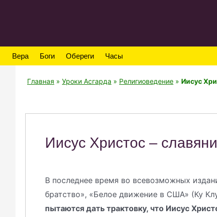
Вера
Боги
Обереги
Часы
Главная
»
Уроки Асгарда
»
Религиоведение
»
Иисус Хри
Иисус Христос – славян
В последнее время во всевозможных издани
братство», «Белое движение в США» (Ку Клу
пытаются дать трактовку, что Иисус Христ